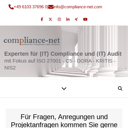
+49 6103 37696 0
|
fni
moc@o
nailp
en-ec
moc.t
Experten für (IT) Compliance und (IT) Audit
mit Fokus auf ISO 27001 - C5 - DORA - KRITIS -
NIS2
Für Fragen, Anregungen und
Projektanfragen kommen Sie gerne