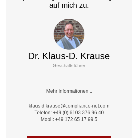
auf mich zu.
Dr. Klaus-D. Krause
Geschäftsführer
Mehr Informationen...
alk
.d.su
suark
moc@e
nailp
en-ec
moc.t
Telefon: +49 (0) 6103 376 96 40
Mobil: +49 172 65 17 99 5