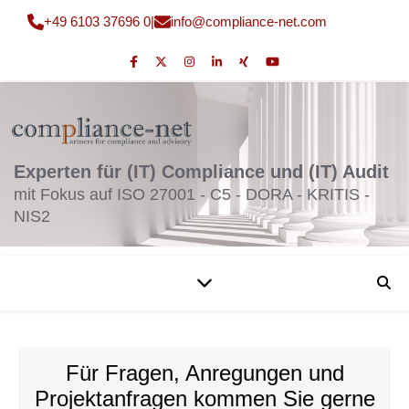
+49 6103 37696 0
|
fni
moc@o
nailp
en-ec
moc.t
Experten für (IT) Compliance und (IT) Audit
mit Fokus auf ISO 27001 - C5 - DORA - KRITIS -
NIS2
Für Fragen, Anregungen und
Projektanfragen kommen Sie gerne