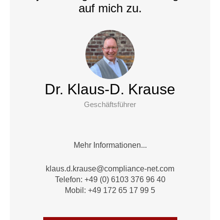
auf mich zu.
Dr. Klaus-D. Krause
Geschäftsführer
Mehr Informationen...
alk
.d.su
suark
moc@e
nailp
en-ec
moc.t
Telefon: +49 (0) 6103 376 96 40
Mobil: +49 172 65 17 99 5