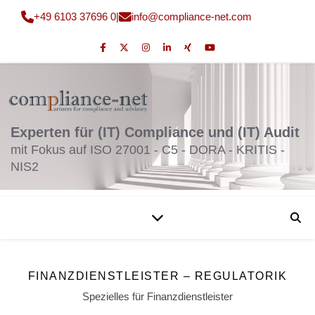
+49 6103 37696 0
|
fni
moc@o
nailp
en-ec
moc.t
Experten für (IT) Compliance und (IT) Audit
mit Fokus auf ISO 27001 - C5 - DORA - KRITIS -
NIS2
FINANZDIENSTLEISTER – REGULATORIK
Spezielles für Finanzdienstleister