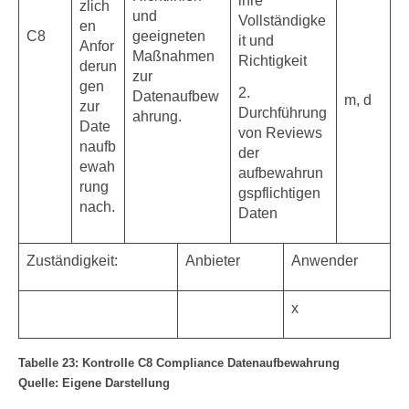
ihre
zlich
und
Vollständigke
en
C8
geeigneten
it und
Anfor
Maßnahmen
Richtigkeit
derun
zur
gen
2.
Datenaufbew
m, d
zur
Durchführung
ahrung.
Date
von Reviews
naufb
der
ewah
aufbewahrun
rung
gspflichtigen
nach.
Daten
Zuständigkeit:
Anbieter
Anwender
x
Tabelle 23: Kontrolle C8 Compliance Datenaufbewahrung
Quelle: Eigene Darstellung