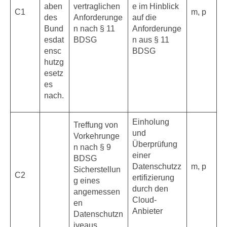
aben
vertraglichen
e im Hinblick
C1
m, p
des
Anforderunge
auf die
Bund
n nach § 11
Anforderunge
esdat
BDSG
n aus § 11
ensc
BDSG
hutzg
esetz
es
nach.
Einholung
Treffung von
und
Vorkehrunge
Überprüfung
n nach § 9
einer
BDSG
Datenschutzz
m, p
Sicherstellun
C2
ertifizierung
g eines
durch den
angemessen
Cloud-
en
Anbieter
Datenschutzn
iveaus