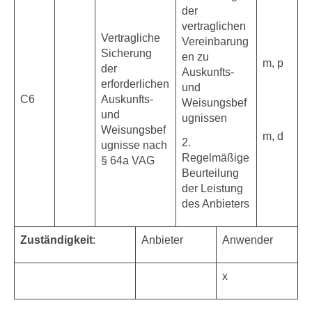
der
vertraglichen
Vertragliche
Vereinbarung
Sicherung
en zu
m, p
der
Auskunfts-
erforderlichen
und
C6
Auskunfts-
Weisungsbef
und
ugnissen
Weisungsbef
m, d
2.
ugnisse nach
Regelmäßige
§ 64a VAG
Beurteilung
der Leistung
des Anbieters
Zuständigkeit
:
Anbieter
Anwender
x