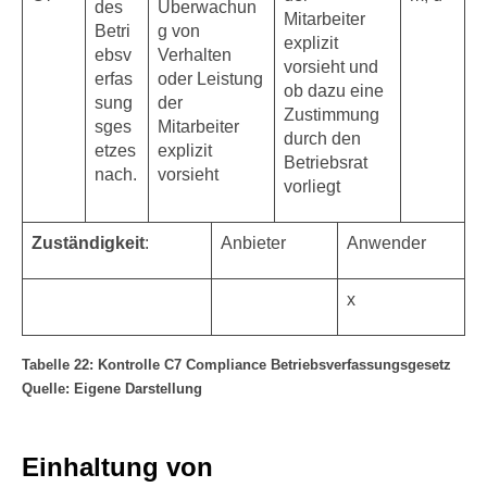
des
Überwachun
Mitarbeiter
Betri
g von
explizit
ebsv
Verhalten
vorsieht und
erfas
oder Leistung
ob dazu eine
sung
der
Zustimmung
sges
Mitarbeiter
durch den
etzes
explizit
Betriebsrat
nach.
vorsieht
vorliegt
Zuständigkeit
:
Anbieter
Anwender
x
Tabelle 22: Kontrolle C7 Compliance Betriebsverfassungsgesetz
Quelle: Eigene Darstellung
Einhaltung von