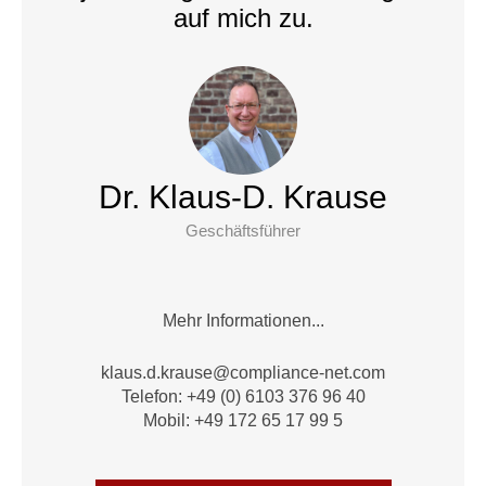
auf mich zu.
Dr. Klaus-D. Krause
Geschäftsführer
Mehr Informationen...
alk
.d.su
suark
moc@e
nailp
en-ec
moc.t
Telefon: +49 (0) 6103 376 96 40
Mobil: +49 172 65 17 99 5