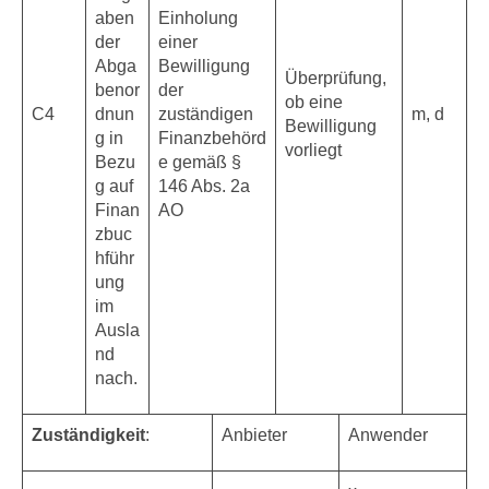
aben
Einholung
der
einer
Abga
Bewilligung
Überprüfung,
benor
der
ob eine
C4
dnun
zuständigen
m, d
Bewilligung
g in
Finanzbehörd
vorliegt
Bezu
e gemäß §
g auf
146 Abs. 2a
Finan
AO
zbuc
hführ
ung
im
Ausla
nd
nach.
Zuständigkeit
:
Anbieter
Anwender