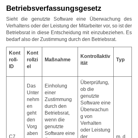
Betriebsverfassungsgesetz
Sieht die genutzte Software eine Überwachung des
Verhaltens oder der Leistung der Mitarbeiter vor, so ist der
Betriebsrat in diese Entscheidung mit einzubeziehen. Es
bedarf also der Zustimmung durch den Betriebsrat.
Kont
Kont
Kontrollaktiv
roll-
rollzi
Maßnahme
Typ
ität
ID
el
Überprüfung,
Das
Einholung
ob die
Unter
einer
genutzte
nehm
Zustimmung
Software eine
en
durch den
Überwachun
geht
Betriebsrat,
g von
den
wenn die
Verhalten
Vorg
genutzte
oder Leistung
aben
Software eine
C7
der
m, d