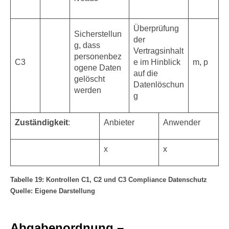
Überprüfung
Sicherstellun
der
g, dass
Vertragsinhalt
personenbez
C3
e im Hinblick
m, p
ogene Daten
auf die
gelöscht
Datenlöschun
werden
g
Zuständigkeit
:
Anbieter
Anwender
x
x
Tabelle 19: Kontrollen C1, C2 und C3 Compliance Datenschutz
Quelle: Eigene Darstellung
Abgabenordnung –