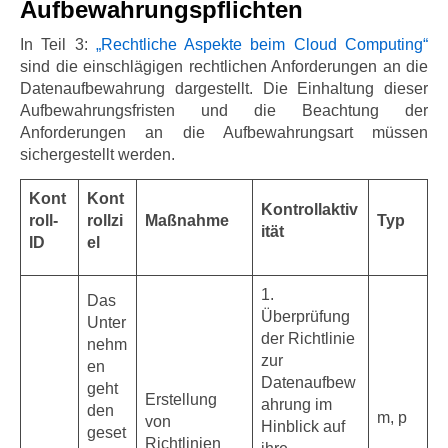
Aufbewahrungspflichten
In Teil 3:
„Rechtliche Aspekte beim Cloud Computing“
sind die einschlägigen rechtlichen Anforderungen an die
Datenaufbewahrung dargestellt. Die Einhaltung dieser
Aufbewahrungsfristen und die Beachtung der
Anforderungen an die Aufbewahrungsart müssen
sichergestellt werden.
Kont
Kont
Kontrollaktiv
roll-
rollzi
Maßnahme
Typ
ität
ID
el
1.
Das
Überprüfung
Unter
der Richtlinie
nehm
zur
en
Datenaufbew
geht
Erstellung
ahrung im
den
m, p
von
Hinblick auf
geset
Richtlinien