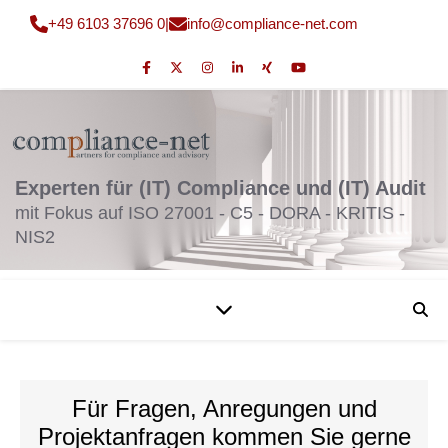
+49 6103 37696 0
|
fni
moc@o
nailp
en-ec
moc.t
Experten für (IT) Compliance und (IT) Audit
mit Fokus auf ISO 27001 - C5 - DORA - KRITIS -
NIS2
Für Fragen, Anregungen und
Projektanfragen kommen Sie gerne