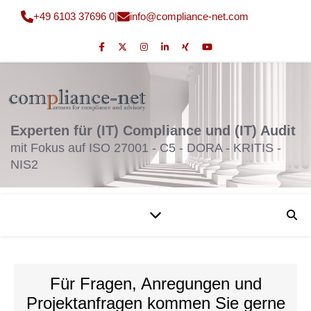
+49 6103 37696 0
|
fni
moc@o
nailp
en-ec
moc.t
Experten für (IT) Compliance und (IT) Audit
mit Fokus auf ISO 27001 - C5 - DORA - KRITIS -
NIS2
Für Fragen, Anregungen und
Projektanfragen kommen Sie gerne