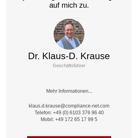
auf mich zu.
Dr. Klaus-D. Krause
Geschäftsführer
Mehr Informationen...
alk
.d.su
suark
moc@e
nailp
en-ec
moc.t
Telefon: +49 (0) 6103 376 96 40
Mobil: +49 172 65 17 99 5