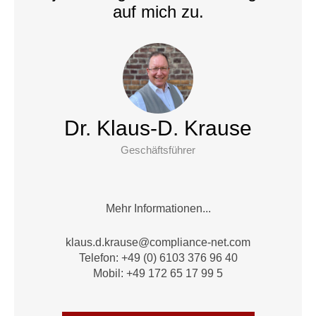
auf mich zu.
Dr. Klaus-D. Krause
Geschäftsführer
Mehr Informationen...
alk
.d.su
suark
moc@e
nailp
en-ec
moc.t
Telefon: +49 (0) 6103 376 96 40
Mobil: +49 172 65 17 99 5