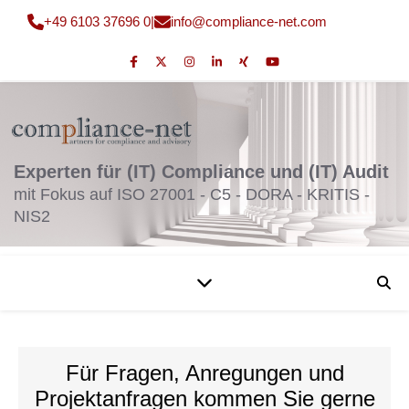
+49 6103 37696 0
|
fni
moc@o
nailp
en-ec
moc.t
Experten für (IT) Compliance und (IT) Audit
mit Fokus auf ISO 27001 - C5 - DORA - KRITIS -
NIS2
Für Fragen, Anregungen und
Projektanfragen kommen Sie gerne