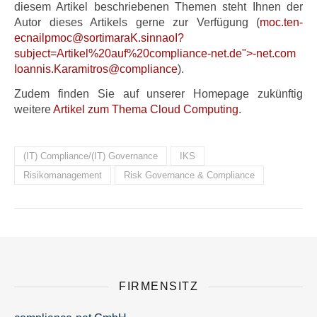
diesem Artikel beschriebenen Themen steht Ihnen der
Autor dieses Artikels gerne zur Verfügung (
moc.t
en-
ec
nailp
moc@s
ortim
araK.
sinna
oI
?
subject=Artikel%20auf%20compliance-net.de">
en-
moc.t
oI
sinna
araK.
ortim
moc@s
nailp
ec
).
Zudem finden Sie auf unserer Homepage zukünftig
weitere
Artikel zum Thema Cloud Computing
.
(IT) Compliance/(IT) Governance
IKS
Risikomanagement
Risk Governance & Compliance
FIRMENSITZ