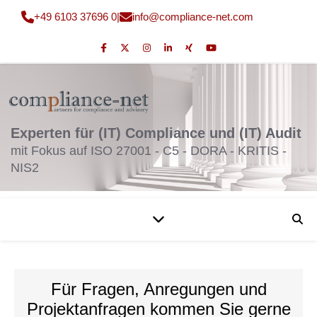
+49 6103 37696 0
|
fni
moc@o
nailp
en-ec
moc.t
Experten für (IT) Compliance und (IT) Audit
mit Fokus auf ISO 27001 - C5 - DORA - KRITIS -
NIS2
Für Fragen, Anregungen und
Projektanfragen kommen Sie gerne