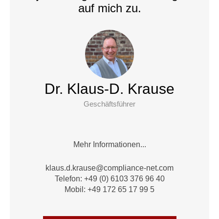
auf mich zu.
Dr. Klaus-D. Krause
Geschäftsführer
Mehr Informationen...
alk
.d.su
suark
moc@e
nailp
en-ec
moc.t
Telefon: +49 (0) 6103 376 96 40
Mobil: +49 172 65 17 99 5