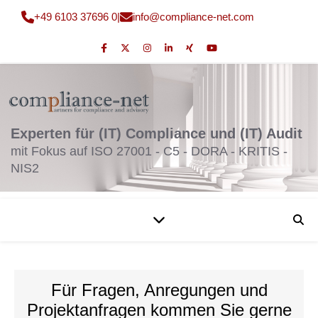
+49 6103 37696 0
|
fni
moc@o
nailp
en-ec
moc.t
Experten für (IT) Compliance und (IT) Audit
mit Fokus auf ISO 27001 - C5 - DORA - KRITIS -
NIS2
Für Fragen, Anregungen und
Projektanfragen kommen Sie gerne