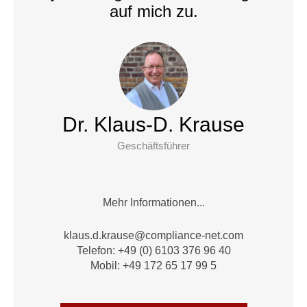
auf mich zu.
Dr. Klaus-D. Krause
Geschäftsführer
Mehr Informationen...
alk
.d.su
suark
moc@e
nailp
en-ec
moc.t
Telefon: +49 (0) 6103 376 96 40
Mobil: +49 172 65 17 99 5