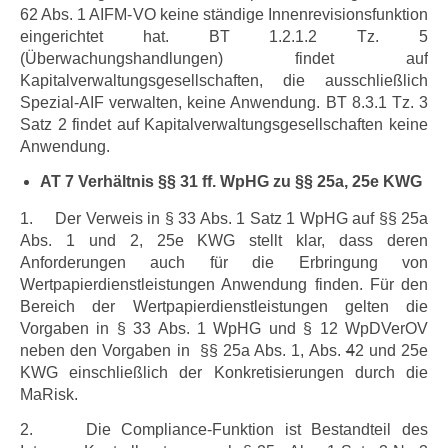
62 Abs. 1 AIFM-VO keine ständige Innenrevisionsfunktion
eingerichtet hat. BT 1.2.1.2 Tz. 5
(Überwachungshandlungen) findet auf
Kapitalverwaltungsgesellschaften, die ausschließlich
Spezial-AIF verwalten, keine Anwendung. BT 8.3.1 Tz. 3
Satz 2 findet auf Kapitalverwaltungsgesellschaften keine
Anwendung.
AT 7 Verhältnis §§ 31 ff. WpHG zu
§
§ 25a,
25e
KWG
1. Der Verweis in § 33 Abs. 1 Satz 1 WpHG auf
§
§ 25a
Abs. 1 und 2, 25e
KWG stellt klar, dass
deren
Anforderungen auch
für die Erbringung von
Wertpapierdienstleistungen Anwendung finden. Für den
Bereich der Wertpapierdienstleistungen gelten die
Vorgaben in § 33 Abs. 1 WpHG und § 12 WpDVerOV
neben den Vorgaben in
§
§ 25a Abs. 1, Abs.
4
2 und 25e
KWG einschließlich der Konkretisierungen durch die
MaRisk.
2. Die Compliance-Funktion ist Bestandteil des