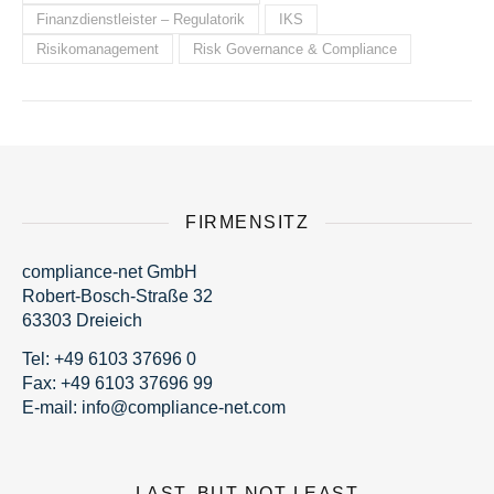
Finanzdienstleister – Regulatorik
IKS
Risikomanagement
Risk Governance & Compliance
FIRMENSITZ
compliance-net GmbH
Robert-Bosch-Straße 32
63303 Dreieich
Tel:
+49 6103 37696 0
Fax: +49 6103 37696 99
E-mail:
fni
moc@o
nailp
en-ec
moc.t
LAST, BUT NOT LEAST