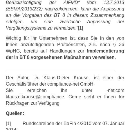
Berücksichtigung der AIFMD“ vom 13.7.2013
(ESMA/2013/232) nachzukommen, kann die Anpassung
an die Vorgaben des BT 8 in diesem Zusammenhang
erfolgen, um eine zweifache Anpassung der
Vergütungssysteme zu vermeiden.
“[1]
Wichtig für Ihr Unternehmen ist, dass Sie in den von
Ihnen anzufertigenden Prüfberichten, z.B. nach § 36
WpHG, bereits auf Handlungen zur
Implementierung
der in BT 8 vorgesehenen Maßnahmen verweisen
.
__________________________________________
Der Autor, Dr. Klaus-Dieter Krause, ist einer der
Geschäftsführer der compliance-net GmbH.
Sie erreichen ihn unter
en-
moc.t
alk
.d.su
suark
moc@e
nailp
ec
. Gerne steht er Ihnen für
Rückfragen zur Verfügung.
Quellen:
[1] Rundschreiben der BaFin 4/2010 vom 07. Januar
2014;