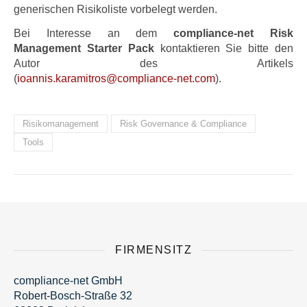
generischen Risikoliste vorbelegt werden.
Bei Interesse an dem
compliance-net Risk
Management Starter Pack
kontaktieren Sie bitte den
Autor des Artikels
(
oi
sinna
arak.
ortim
moc@s
nailp
en-ec
moc.t
).
Risikomanagement
Risk Governance & Compliance
Tools
FIRMENSITZ
compliance-net GmbH
Robert-Bosch-Straße 32