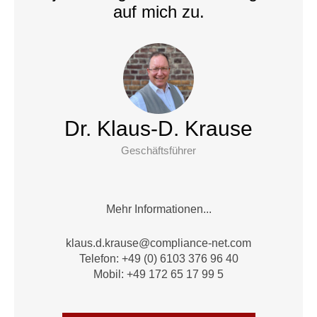
auf mich zu.
Dr. Klaus-D. Krause
Geschäftsführer
Mehr Informationen...
alk
.d.su
suark
moc@e
nailp
en-ec
moc.t
Telefon: +49 (0) 6103 376 96 40
Mobil: +49 172 65 17 99 5