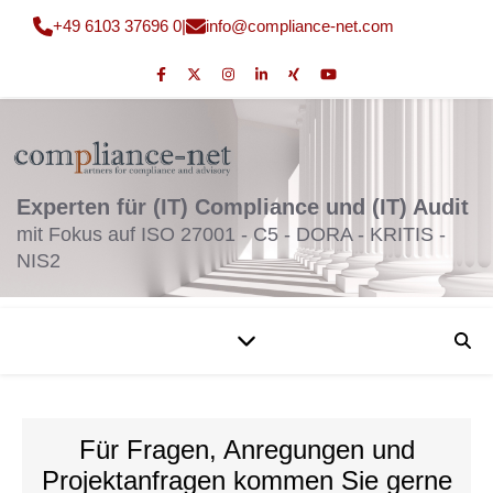
+49 6103 37696 0
|
fni
moc@o
nailp
en-ec
moc.t
Experten für (IT) Compliance und (IT) Audit
mit Fokus auf ISO 27001 - C5 - DORA - KRITIS -
NIS2
Für Fragen, Anregungen und
Projektanfragen kommen Sie gerne