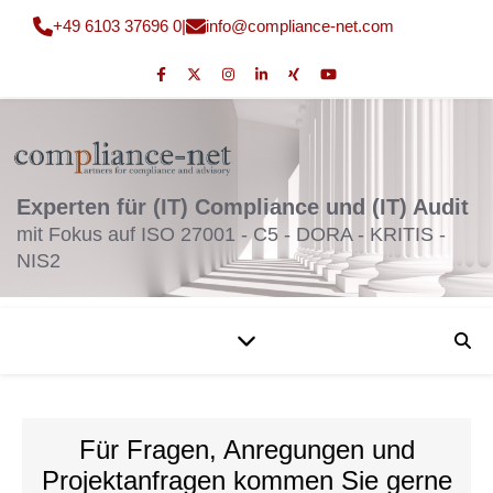
+49 6103 37696 0
|
fni
moc@o
nailp
en-ec
moc.t
Experten für (IT) Compliance und (IT) Audit
mit Fokus auf ISO 27001 - C5 - DORA - KRITIS -
NIS2
Für Fragen, Anregungen und
Projektanfragen kommen Sie gerne