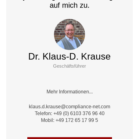
auf mich zu.
Dr. Klaus-D. Krause
Geschäftsführer
Mehr Informationen...
alk
.d.su
suark
moc@e
nailp
en-ec
moc.t
Telefon: +49 (0) 6103 376 96 40
Mobil: +49 172 65 17 99 5