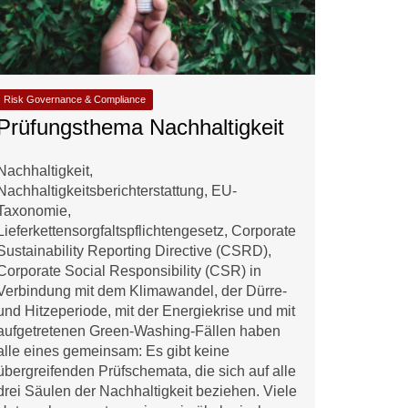
Risk Governance & Compliance
Prüfungsthema Nachhaltigkeit
Nachhaltigkeit,
Nachhaltigkeitsberichterstattung, EU-
Taxonomie,
Lieferkettensorgfaltspflichtengesetz, Corporate
Sustainability Reporting Directive (CSRD),
Corporate Social Responsibility (CSR) in
Verbindung mit dem Klimawandel, der Dürre-
und Hitzeperiode, mit der Energiekrise und mit
aufgetretenen Green-Washing-Fällen haben
alle eines gemeinsam: Es gibt keine
übergreifenden Prüfschemata, die sich auf alle
drei Säulen der Nachhaltigkeit beziehen. Viele