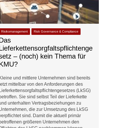
Risikomanagement
Risk Governance & Compliance
Das
Lieferkettensorgfaltspflichtenge
setz – (noch) kein Thema für
KMU?
Kleine und mittlere Unternehmen sind bereits
jetzt mittelbar von den Anforderungen des
Lieferkettensorgfaltspflichtengesetzes (LkSG)
betroffen. Sie sind selbst Teil der Lieferkette
und unterhalten Vertragsbeziehungen zu
Unternehmen, die zur Umsetzung des LkSG
verpflichtet sind. Damit die aktuell primär
betroffenen größeren Unternehmen den