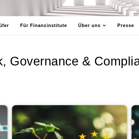
üfer
Für Finanzinstitute
Über uns
Presse
k, Governance & Compli