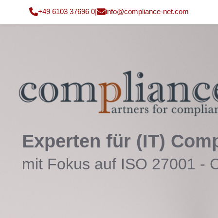
+49 6103 37696 0
|
fni
moc@o
nailp
en-ec
moc.t
Experten für (IT) Comp
mit Fokus auf ISO 27001 - 