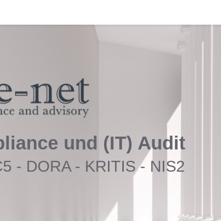
liance und (IT) Audit
C5 - DORA - KRITIS - NIS2