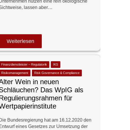
Unternehmen nutzen eine rein ökologische
Sichtweise, lassen aber…
Weiterlesen
Finanzdienstleister – Regulatorik
IKS
Risikomanagement
Risk Governance & Compliance
Alter Wein in neuen
Schläuchen? Das WpIG als
Regulierungsrahmen für
Wertpapierinstitute
Die Bundesregierung hat am 16.12.2020 den
Entwurf eines Gesetzes zur Umsetzung der