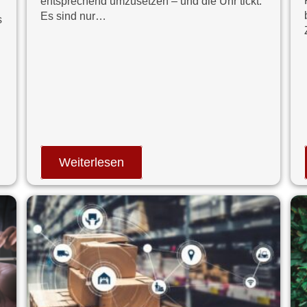
entsprechend umzusetzen – und die Uhr tickt.
Es sind nur…
s
N
Weiterlesen