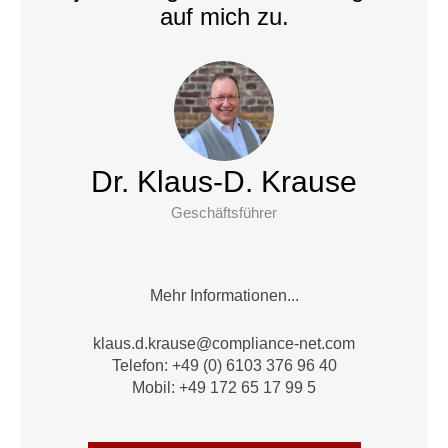
auf mich zu.
Dr. Klaus-D. Krause
Geschäftsführer
Mehr Informationen...
alk
.d.su
suark
moc@e
nailp
en-ec
moc.t
Telefon: +49 (0) 6103 376 96 40
Mobil: +49 172 65 17 99 5