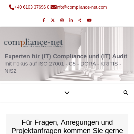
+49 6103 37696 0
|
fni
moc@o
nailp
en-ec
moc.t
Experten für (IT) Compliance und (IT) Audit
mit Fokus auf ISO 27001 - C5 - DORA - KRITIS -
NIS2
Für Fragen, Anregungen und
Projektanfragen kommen Sie gerne